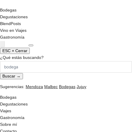
Nicolás Orsini Blog
.
Bodegas
Degustaciones
BlendPosts
Vino en Viajes
Gastronomía
Podcast
ESC × Cerrar
¿Qué estás buscando?
Buscar →
Sugerencias:
Mendoza
Malbec
Bodegas
Jujuy
Bodegas
Degustaciones
Viajes
Gastronomía
Sobre mí
Contacto