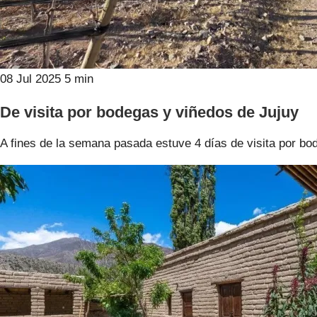
08 Jul 2025
5 min
De visita por bodegas y viñedos de Jujuy
A fines de la semana pasada estuve 4 días de visita por b