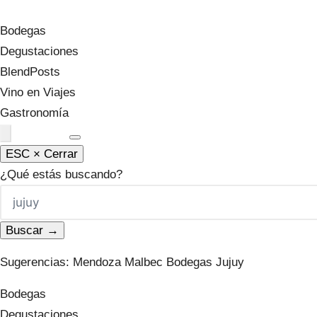
Nicolás Orsini Blog
.
Bodegas
Degustaciones
BlendPosts
Vino en Viajes
Gastronomía
Podcast
ESC × Cerrar
¿Qué estás buscando?
Buscar →
Sugerencias:
Mendoza
Malbec
Bodegas
Jujuy
Bodegas
Degustaciones