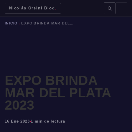
Nicolás Orsini Blog
.
INICIO
→
EXPO BRINDA MAR DEL PLATA 2023
BUSCAR →
EXPO BRINDA
MAR DEL PLATA
Mendoza
Malbec
Bodegas
Jujuy
2023
16 Ene 2023
1 min de lectura