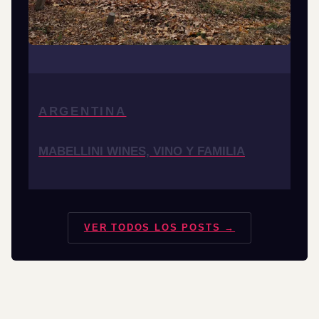
ARGENTINA
MABELLINI WINES, VINO Y FAMILIA
VER TODOS LOS POSTS →