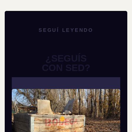
SEGUÍ LEYENDO
¿SEGUÍS
CON SED?