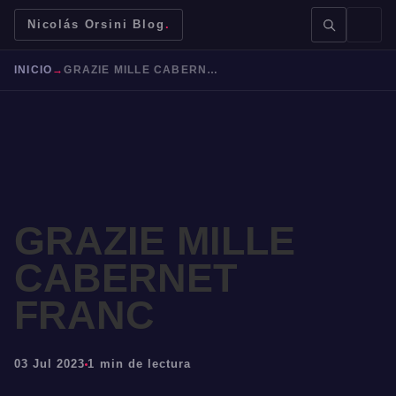
Nicolás Orsini Blog
.
INICIO
→
GRAZIE MILLE CABERNET FRANC
BUSCAR →
GRAZIE MILLE
CABERNET
Mendoza
Malbec
Bodegas
Jujuy
FRANC
03 Jul 2023
1 min de lectura