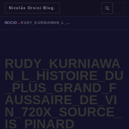
Nicolás Orsini Blog
.
INICIO
→
RUDY_KURNIAWAN_L_HISTOIRE_DU_PLUS_GRAND_FAUSSAIRE_DE_VIN_720X_SOURCE_IS_PINARD
RUDY_KURNIAWA
BUSCAR →
N_L_HISTOIRE_DU
_PLUS_GRAND_F
Mendoza
Malbec
Bodegas
Jujuy
AUSSAIRE_DE_VI
N_720X_SOURCE_
IS_PINARD