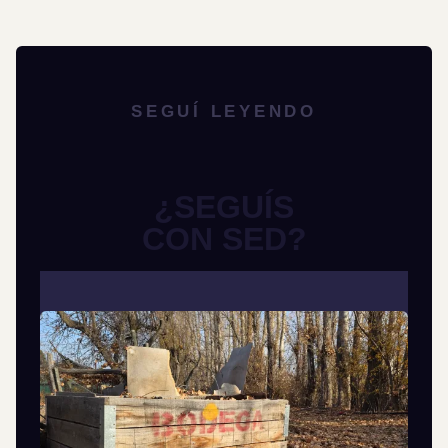
SEGUÍ LEYENDO
¿SEGUÍS
CON SED?