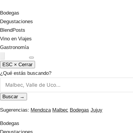
Nicolás Orsini Blog
.
Bodegas
Degustaciones
BlendPosts
Vino en Viajes
Gastronomía
Podcast
ESC × Cerrar
¿Qué estás buscando?
Buscar →
Sugerencias:
Mendoza
Malbec
Bodegas
Jujuy
Bodegas
Degustaciones