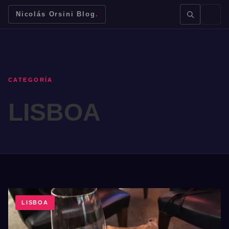
Nicolás Orsini Blog
.
CATEGORÍA
LISBOA
BUSCAR →
Mendoza
Malbec
Bodegas
Jujuy
LISBOA