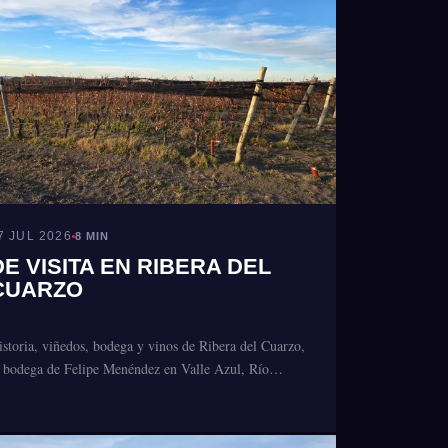
7 JUL 2026
8 MIN
DE VISITA EN RIBERA DEL
CUARZO
istoria, viñedos, bodega y vinos de Ribera del Cuarzo,
a bodega de Felipe Menéndez en Valle Azul, Río…