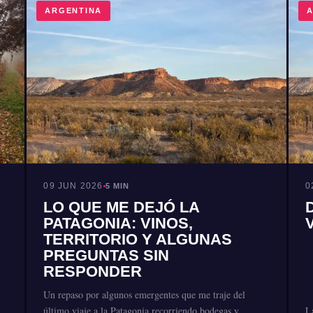
ARGENTINA
A
09 JUN 2026
0
5 MIN
LO QUE ME DEJÓ LA
PATAGONIA: VINOS,
TERRITORIO Y ALGUNAS
PREGUNTAS SIN
RESPONDER
Un repaso por algunos emergentes que me traje del
último viaje a la Patagonia recorriendo bodegas y
L