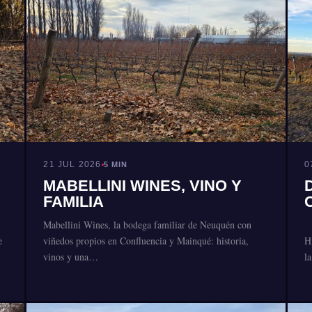
21 JUL 2026
0
5 MIN
MABELLINI WINES, VINO Y
FAMILIA
Mabellini Wines, la bodega familiar de Neuquén con
e
viñedos propios en Confluencia y Mainqué: historia,
H
vinos y una…
l