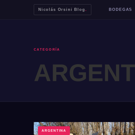
Nicolás Orsini Blog
.
BODEGAS
CATEGORÍA
ARGENT
Mendoza
Malbec
Bodegas
Jujuy
ARGENTINA