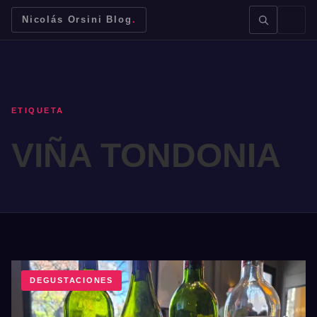
Nicolás Orsini Blog
.
ETIQUETA
VIÑA TONDONIA
BUSCAR →
Mendoza
Malbec
Bodegas
Jujuy
DEGUSTACIONES