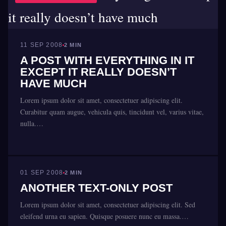
11 SEP 2008
2 MIN
A POST WITH EVERYTHING IN IT
EXCEPT IT REALLY DOESN’T
HAVE MUCH
Lorem ipsum dolor sit amet, consectetuer adipiscing elit.
Curabitur quam augue, vehicula quis, tincidunt vel, varius vitae,
nulla.…
CHILD CATEGORY II
01 SEP 2008
2 MIN
ANOTHER TEXT-ONLY POST
Lorem ipsum dolor sit amet, consectetuer adipiscing elit. Sed
eleifend urna eu sapien. Quisque posuere nunc eu massa.…