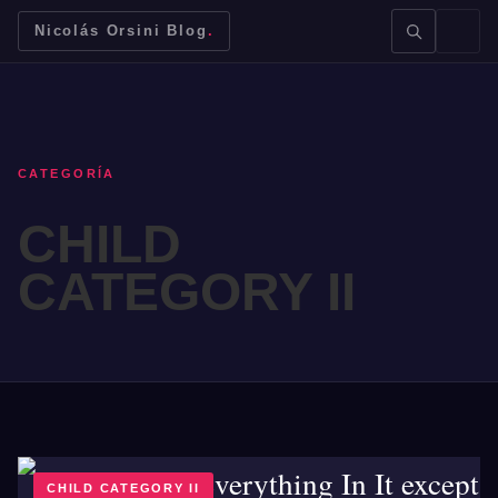
Nicolás Orsini Blog
.
CATEGORÍA
CHILD
BUSCAR →
CATEGORY II
Mendoza
Malbec
Bodegas
Jujuy
CHILD CATEGORY II