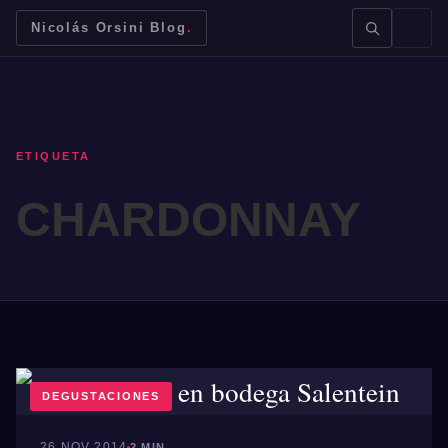
Nicolás Orsini Blog
.
ETIQUETA
CHARDONNAY
BUSCAR →
Mendoza
Malbec
Bodegas
Jujuy
DEGUSTACIONES
26 NOV 2014
2 MIN