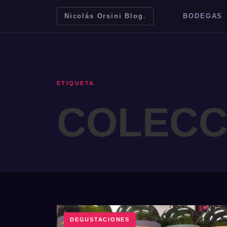
Nicolás Orsini Blog
.
BODEGAS
ETIQUETA
COLECC
Mendoza
Malbec
Bodegas
Jujuy
DEGUSTACIONES