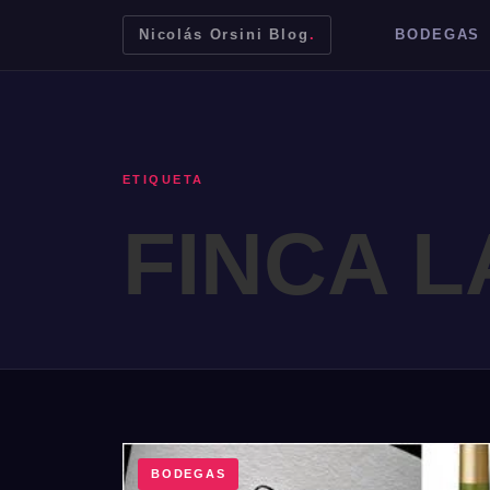
Nicolás Orsini Blog
.
BODEGAS
ETIQUETA
FINCA L
Mendoza
Malbec
Bodegas
Jujuy
BODEGAS