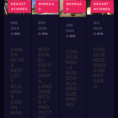
DEGUST
BODEGA
BODEGA
DEGUST
ACIONES
S
S
ACIONES
ENE
NOV
JUL
JUN
2018
2016
2018
2024
3 MIN
5 MIN
3 MIN
3 MIN
KAIK
BOD
CON
CON
EN
EGA
OCIE
OCIE
ULTR
EL
NDO
NDO
A
ESTE
VINO
LA
MER
CO –
S DE
BOD
LOT
VISIT
POT
EGA
Y
A,
RER
ALO
ALG
LANZ
O
NSO
UNA
AMIE
GUE
S
NTO
RRE
COS
S Y
RO
AS
PRO
MÁS
YECT
OS