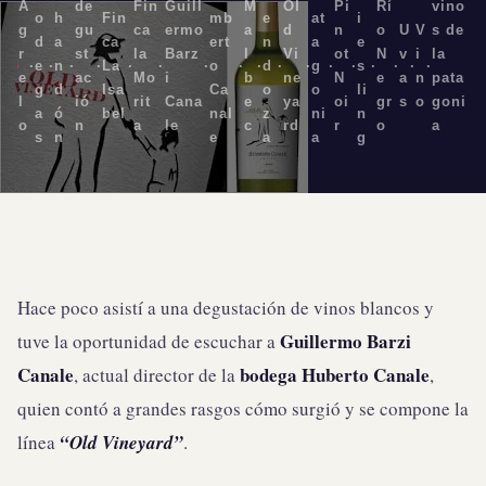
A
de
Fin
Guill
M
Ol
Pi
Rí
vino
o
h
Fin
mb
e
at
i
g
gu
ca
ermo
a
d
n
o
U
V
s de
d
a
ca
ert
n
a
e
r
st
la
Barz
l
Vi
ot
N
v
i
la
·
e
·
n
·
·
La
·
·
·
o
·
·
d
·
·
g
·
·
s
·
·
·
·
e
ac
Mo
i
b
ne
N
e
a
n
pata
g
d
Isa
Ca
o
o
li
l
ió
rit
Cana
e
ya
oi
gr
s
o
goni
a
ó
bel
nal
z
ni
n
o
n
a
le
c
rd
r
o
a
s
n
e
a
a
g
Hace poco asistí a una degustación de vinos blancos y
Guillermo Barzi
tuve la oportunidad de escuchar a
Canale
bodega Huberto Canale
, actual director de la
,
quien contó a grandes rasgos cómo surgió y se compone la
línea
“Old Vineyard”
.