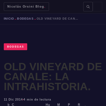
Nicolás Orsini Blog
.
INICIO
→
BODEGAS
→
OLD VINEYARD DE CANALE: LA INTRAHISTORIA.
BODEGAS
BUSCAR →
OLD VINEYARD DE
Mendoza
Malbec
Bodegas
Jujuy
CANALE: LA
INTRAHISTORIA.
11 Dic 2014
4 min de lectura
b
C
Hu
M
P
R