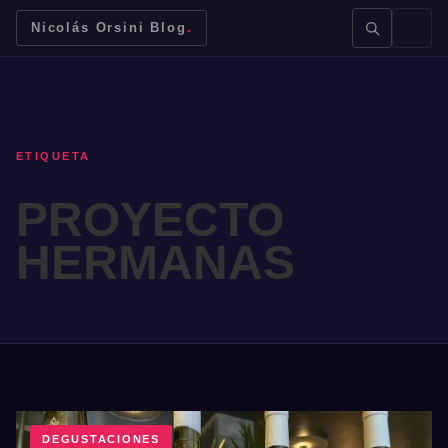
Nicolás Orsini Blog
.
ETIQUETA
PROYECTO
BUSCAR →
HERMANAS
Mendoza
Malbec
Bodegas
Jujuy
DEGUSTACIONES