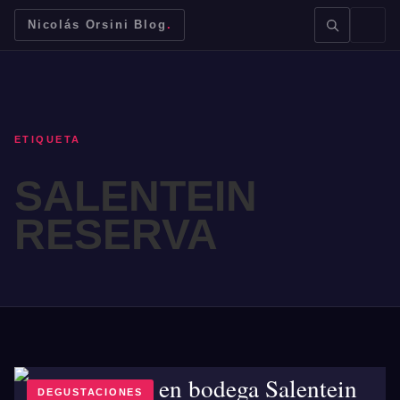
Nicolás Orsini Blog
.
ETIQUETA
SALENTEIN
BUSCAR →
RESERVA
Mendoza
Malbec
Bodegas
Jujuy
DEGUSTACIONES