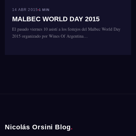
FERIAS
14 ABR 2015
1 MIN
MALBEC WORLD DAY 2015
El pasado viernes 10 asistí a los festejos del Malbec World Day
2015 organizado por Wines Of Argentina…
Nicolás Orsini Blog
.