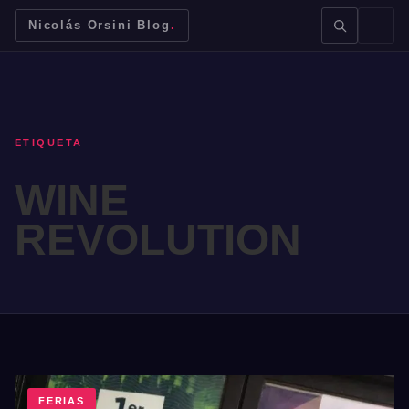
Nicolás Orsini Blog
.
ETIQUETA
WINE
BUSCAR →
REVOLUTION
Mendoza
Malbec
Bodegas
Jujuy
FERIAS