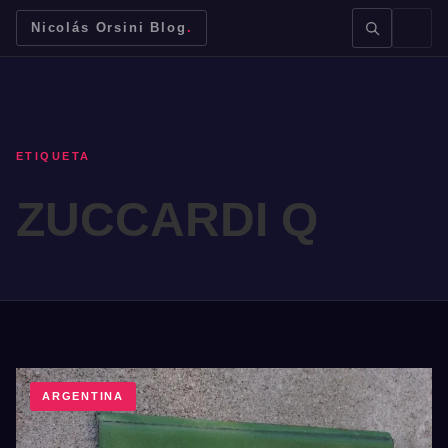
Nicolás Orsini Blog
.
ETIQUETA
ZUCCARDI Q
BUSCAR →
Mendoza
Malbec
Bodegas
Jujuy
ARGENTINA