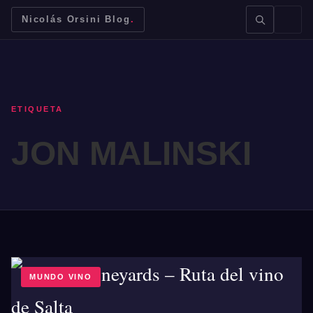
Nicolás Orsini Blog
.
ETIQUETA
JON MALINSKI
BUSCAR →
Mendoza
Malbec
Bodegas
Jujuy
MUNDO VINO