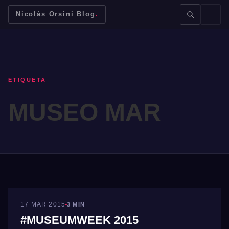
Nicolás Orsini Blog
.
ETIQUETA
MUSEO MAR
BUSCAR →
Mendoza
Malbec
Bodegas
Jujuy
MUNDO VINO
17 MAR 2015
3 MIN
#MUSEUMWEEK 2015