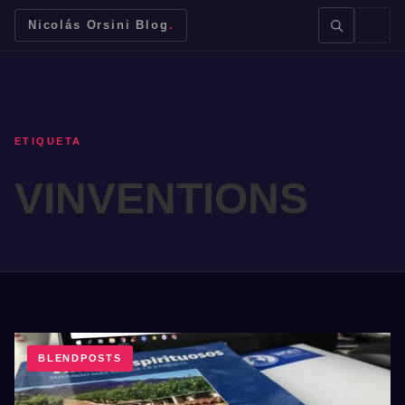
Nicolás Orsini Blog
.
ETIQUETA
VINVENTIONS
BUSCAR →
Mendoza
Malbec
Bodegas
Jujuy
BLENDPOSTS