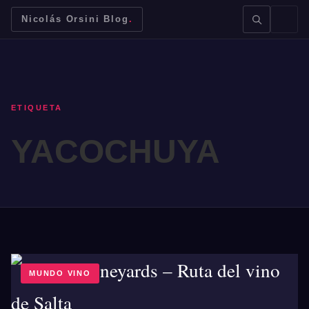
Nicolás Orsini Blog
.
ETIQUETA
YACOCHUYA
BUSCAR →
Mendoza
Malbec
Bodegas
Jujuy
MUNDO VINO