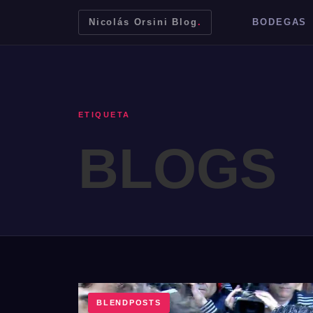
Nicolás Orsini Blog
.
BODEGAS
ETIQUETA
BLOGS
Mendoza
Malbec
Bodegas
Jujuy
BLENDPOSTS