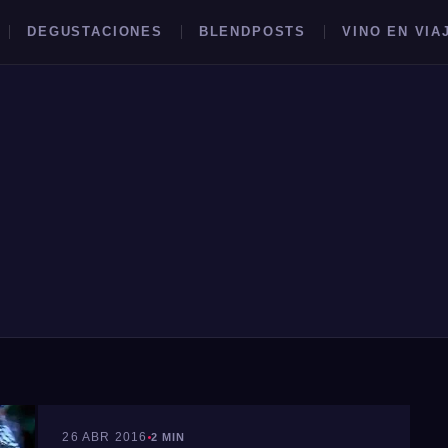
DEGUSTACIONES
BLENDPOSTS
VINO EN VIA
BUSCAR →
#ARGWB
26 ABR 2016
2 MIN