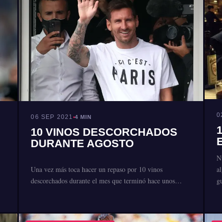
0
06 SEP 2021
4 MIN
10 VINOS DESCORCHADOS
DURANTE AGOSTO
N
Una vez más toca hacer un repaso por 10 vinos
a
descorchados durante el mes que terminó hace unos…
g