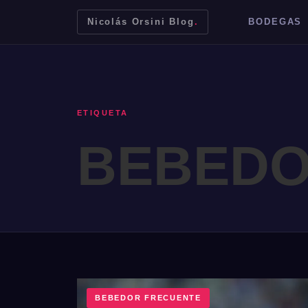
Nicolás Orsini Blog
.
BODEGAS
ETIQUETA
BEBEDO
Mendoza
Malbec
Bodegas
Jujuy
BEBEDOR FRECUENTE