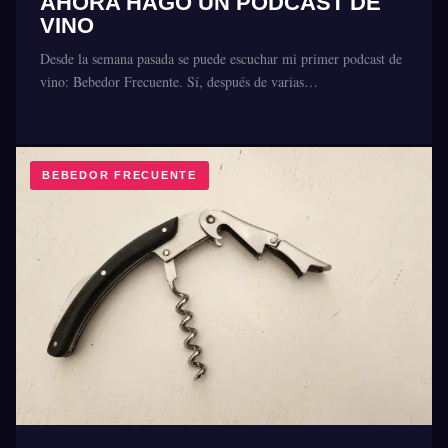
AHORA HAGO UN PODCAST DE
VINO
Desde la semana pasada se puede escuchar mi primer podcast de
vino: Bebedor Frecuente. Sí, después de varias…
BEBEDOR FRECUENTE