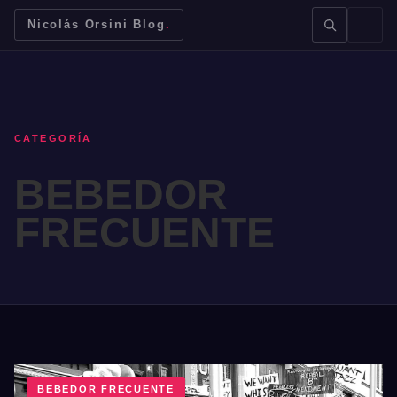
Nicolás Orsini Blog
.
CATEGORÍA
BEBEDOR
BUSCAR →
FRECUENTE
Mendoza
Malbec
Bodegas
Jujuy
BEBEDOR FRECUENTE