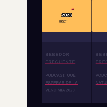
BEBEDOR
BEB
FRECUENTE
FRE
PODCAST: QUÉ
PODC
ESPERAR DE LA
NATU
VENDIMIA 2023