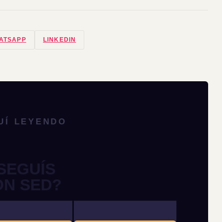
ATSAPP
LINKEDIN
UÍ LEYENDO
SEGUÍS
ON SED?