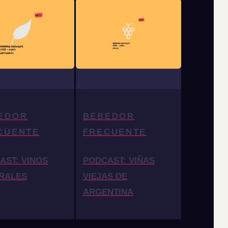
EDOR
BEBEDOR
CUENTE
FRECUENTE
AST: VINOS
PODCAST: VIÑAS
RALES
VIEJAS DE
ARGENTINA