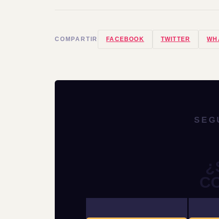
COMPARTIR
FACEBOOK
TWITTER
WH
SEG
¿
C