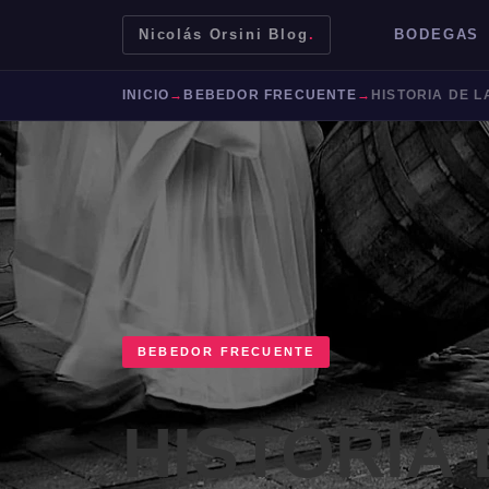
Nicolás Orsini Blog
.
BODEGAS
INICIO
→
BEBEDOR FRECUENTE
→
HISTORIA DE L
BEBEDOR FRECUENTE
Mendoza
Malbec
Bodegas
Jujuy
HISTORIA 