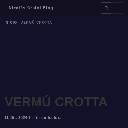
Nicolás Orsini Blog
.
INICIO
→
VERMÚ CROTTA
BUSCAR →
Mendoza
Malbec
Bodegas
Jujuy
VERMÚ CROTTA
11 Dic 2024
1 min de lectura