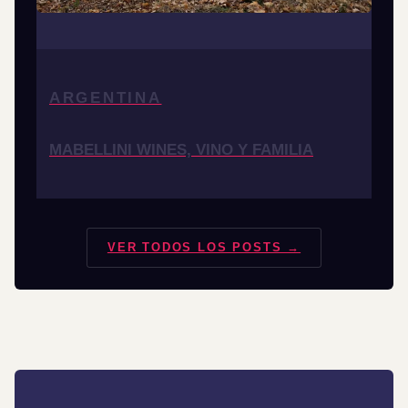
ARGENTINA
MABELLINI WINES, VINO Y FAMILIA
VER TODOS LOS POSTS →