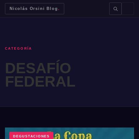
Nicolás Orsini Blog
.
CATEGORÍA
DESAFÍO
BUSCAR →
FEDERAL
Mendoza
Malbec
Bodegas
Jujuy
DEGUSTACIONES