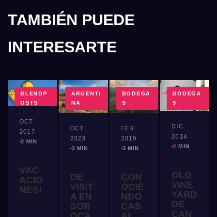
TAMBIÉN PUEDE
INTERESARTE
BLENDP
ARGENTI
BODEGA
BODEGA
OSTS
NA
S
S
OCT
DIC
OCT
FEB
2017
2014
2023
2019
2 MIN
4 MIN
3 MIN
3 MIN
VAC
OLD
DE
CON
ACIO
VINE
VISIT
OCIE
NES!
YARD
A EN
NDO
DE
SOR
CAS
CAN
OCA
AL