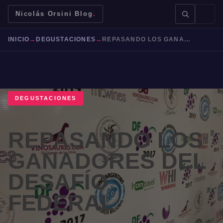
Nicolás Orsini Blog
.
INICIO
→
DEGUSTACIONES
→
REPASANDO LOS GANADORES DEL DESAFÍO FEDERAL
DEGUSTACIONES
BUSCAR →
REPASANDO LOS
Mendoza
Malbec
Bodegas
Jujuy
GANADORES DEL
DESAFÍO
FEDERAL