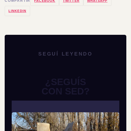
COMPARTIR
FACEBOOK
TWITTER
WHATSAPP
LINKEDIN
SEGUÍ LEYENDO
¿SEGUÍS
CON SED?