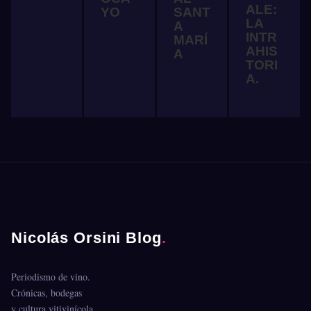
ALE:
YO
SANT
LA
A
INTR
MARÍ
AHIS
A
TORI
A.
Nicolás Orsini Blog
.
Periodismo de vino.
Crónicas, bodegas
y cultura vitivinícola.