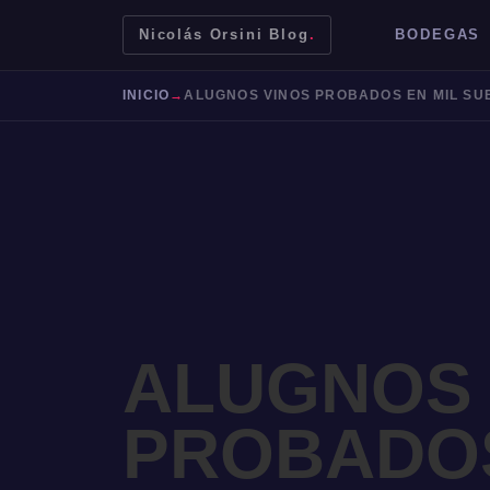
Nicolás Orsini Blog
.
BODEGAS
INICIO
→
ALUGNOS VINOS PROBADOS EN MIL SU
ALUGNOS 
Mendoza
Malbec
Bodegas
Jujuy
PROBADOS