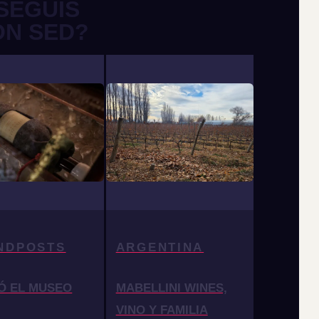
SEGUÍS
ON SED?
NDPOSTS
ARGENTINA
Ó EL MUSEO
MABELLINI WINES,
VINO Y FAMILIA