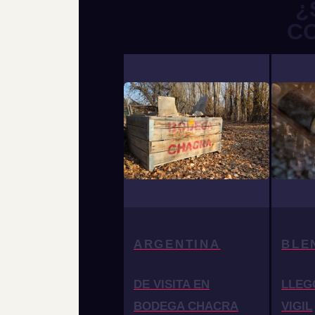
¿
C
ARGENTINA
BLE
DE VISITA EN
LLEG
BODEGA CHACRA
VIGIL