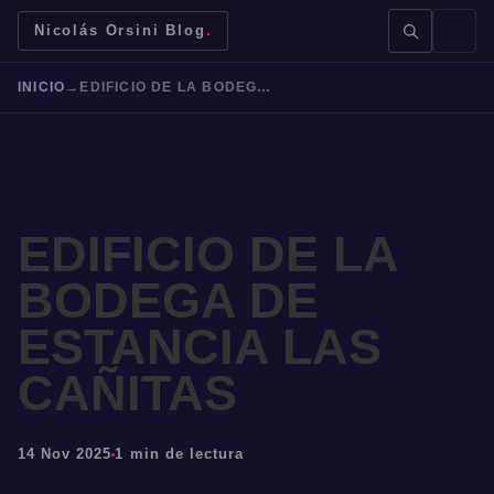
Nicolás Orsini Blog
.
INICIO
→
EDIFICIO DE LA BODEGA DE ESTANCIA LAS CAÑITAS
BUSCAR →
EDIFICIO DE LA
BODEGA DE
ESTANCIA LAS
Mendoza
Malbec
Bodegas
Jujuy
CAÑITAS
14 Nov 2025
1 min de lectura