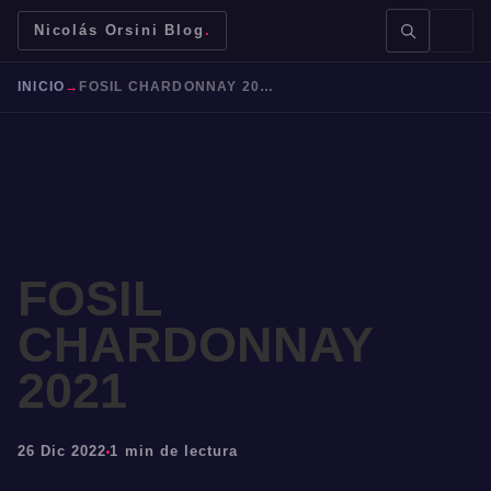
Nicolás Orsini Blog
.
INICIO
→
FOSIL CHARDONNAY 2021
BUSCAR →
FOSIL
CHARDONNAY
Mendoza
Malbec
Bodegas
Jujuy
2021
26 Dic 2022
1 min de lectura