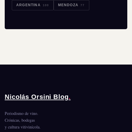
ARGENTINA
MENDOZA
100
77
Nicolás Orsini Blog
.
Periodismo de vino.
Crónicas, bodegas
y cultura vitivinícola.