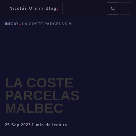
Nicolás Orsini Blog
.
INICIO
→
LA COSTE PARCELAS MALBEC
BUSCAR →
LA COSTE
PARCELAS
Mendoza
Malbec
Bodegas
Jujuy
MALBEC
25 Sep 2023
1 min de lectura