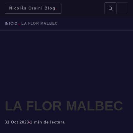
Nicolás Orsini Blog
.
INICIO
→
LA FLOR MALBEC
BUSCAR →
Mendoza
Malbec
Bodegas
Jujuy
LA FLOR MALBEC
31 Oct 2023
1 min de lectura