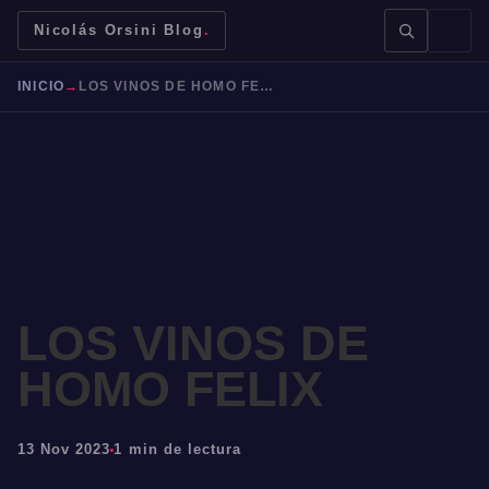
Nicolás Orsini Blog
.
INICIO
→
LOS VINOS DE HOMO FELIX
BUSCAR →
LOS VINOS DE
Mendoza
Malbec
Bodegas
Jujuy
HOMO FELIX
13 Nov 2023
1 min de lectura