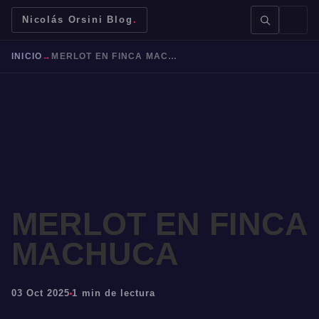
Nicolás Orsini Blog
.
INICIO
→
MERLOT EN FINCA MACHUCA
BUSCAR →
MERLOT EN FINCA
Mendoza
Malbec
Bodegas
Jujuy
MACHUCA
03 Oct 2025
1 min de lectura