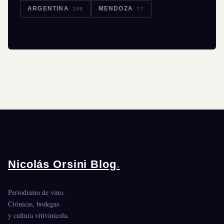
ARGENTINA
MENDOZA
100
77
Nicolás Orsini Blog
.
Periodismo de vino.
Crónicas, bodegas
y cultura vitivinícola.