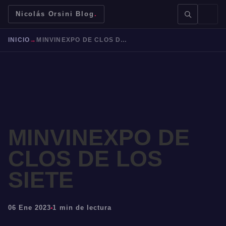
Nicolás Orsini Blog
.
INICIO
→
MINVINEXPO DE CLOS DE LOS SIETE
BUSCAR →
MINVINEXPO DE
CLOS DE LOS
Mendoza
Malbec
Bodegas
Jujuy
SIETE
06 Ene 2023
1 min de lectura