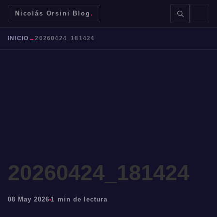
Nicolás Orsini Blog
.
INICIO
→
20260424_181424
BUSCAR →
Mendoza
Malbec
Bodegas
Jujuy
20260424_181424
08 May 2026
1 min de lectura