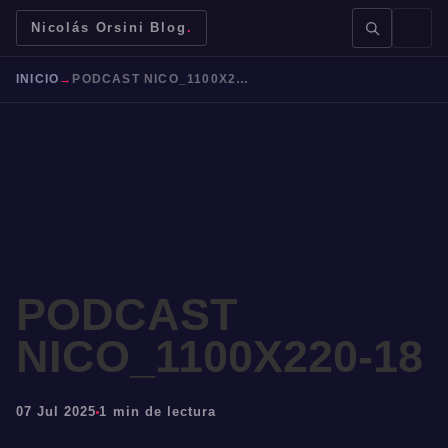
Nicolás Orsini Blog
.
INICIO
→
PODCAST NICO_1100X220-18
BUSCAR →
PODCAST
Mendoza
Malbec
Bodegas
Jujuy
NICO_1100X220-18
07 Jul 2025
1 min de lectura