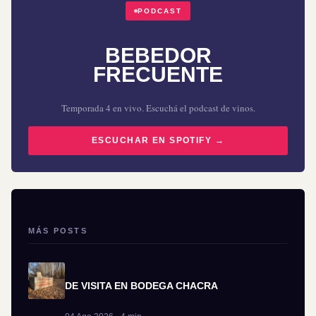
PODCAST
BEBEDOR
FRECUENTE
Temporada 4 en vivo. Escuchá el podcast de vinos.
ESCUCHAR EN SPOTIFY →
MÁS POSTS
DE VISITA EN BODEGA CHACRA