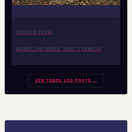
ARGENTINA
MABELLINI WINES, VINO Y FAMILIA
VER TODOS LOS POSTS →