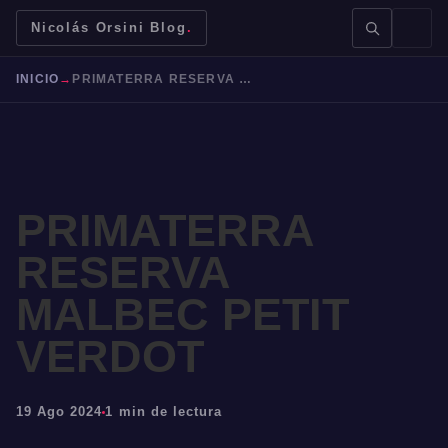
Nicolás Orsini Blog
.
INICIO
→
PRIMATERRA RESERVA MALBEC PETIT VERDOT
BUSCAR →
PRIMATERRA
RESERVA
MALBEC PETIT
Mendoza
Malbec
Bodegas
Jujuy
VERDOT
19 Ago 2024
1 min de lectura