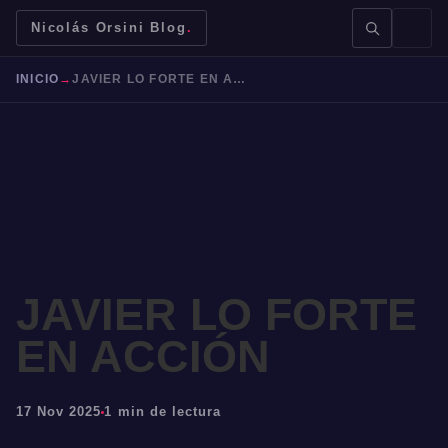
Nicolás Orsini Blog
.
INICIO
→
JAVIER LO FORTE EN ACCIÓN
BUSCAR →
JAVIER LO FORTE
Mendoza
Malbec
Bodegas
Jujuy
EN ACCIÓN
17 Nov 2025
1 min de lectura