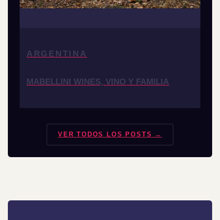
ARGENTINA
MABELLINI WINES, VINO Y FAMILIA
VER TODOS LOS POSTS →