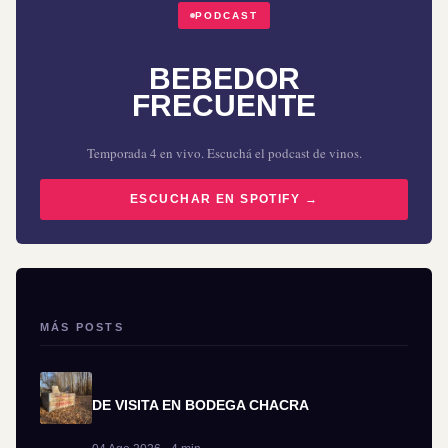
PODCAST
BEBEDOR
FRECUENTE
Temporada 4 en vivo. Escuchá el podcast de vinos.
ESCUCHAR EN SPOTIFY →
MÁS POSTS
DE VISITA EN BODEGA CHACRA