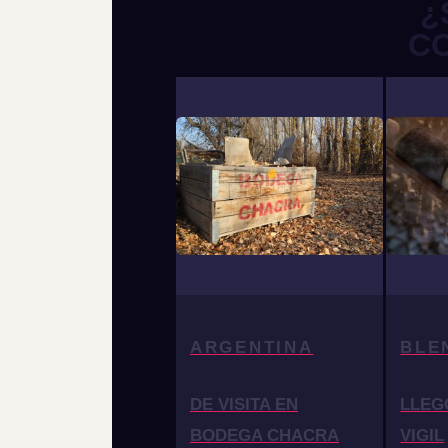
¿
C
ARGENTINA
BLE
DE VISITA EN
LLEG
BODEGA CHACRA
VIGIL