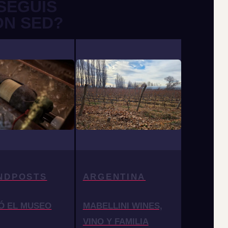
SEGUÍS
ON SED?
NDPOSTS
ARGENTINA
Ó EL MUSEO
MABELLINI WINES,
VINO Y FAMILIA