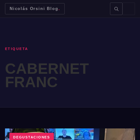
Nicolás Orsini Blog
.
ETIQUETA
CABERNET
BUSCAR →
FRANC
Mendoza
Malbec
Bodegas
Jujuy
DEGUSTACIONES