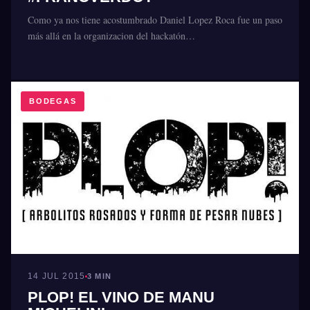
Como ya nos tiene acostumbrado Daniel Lopez Roca fue un paso
más allá en la organizacion del hackatón…
BODEGAS
14 JUL 2015
3 MIN
PLOP! EL VINO DE MANU