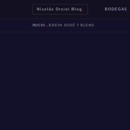
Nicolás Orsini Blog
.
BODEGAS
INICIO
→
BREVA ROSÉ Y BLEND
Mendoza
Malbec
Bodegas
Jujuy