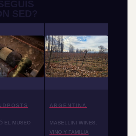
SEGUÍS
ON SED?
NDPOSTS
ARGENTINA
Ó EL MUSEO
MABELLINI WINES,
VINO Y FAMILIA