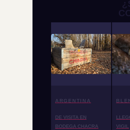
¿
C
ARGENTINA
BLE
DE VISITA EN
LLEG
BODEGA CHACRA
VIGIL