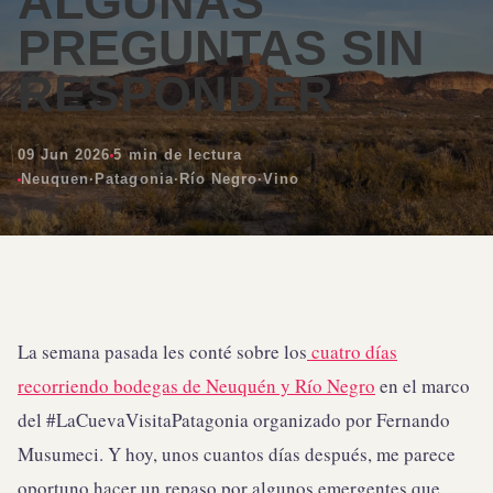
ALGUNAS
PREGUNTAS SIN
RESPONDER
09 Jun 2026
5 min de lectura
Neuquen
·
Patagonia
·
Río Negro
·
Vino
La semana pasada les conté sobre los
cuatro días
recorriendo bodegas de Neuquén y Río Negro
en el marco
del #LaCuevaVisitaPatagonia organizado por Fernando
Musumeci. Y hoy, unos cuantos días después, me parece
oportuno hacer un repaso por algunos emergentes que