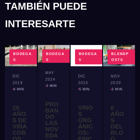
TAMBIÉN PUEDE
INTERESARTE
BODEGA
BODEGA
BODEGA
BLENDP
S
S
S
OSTS
MAY
DIC
DIC
NOV
2024
2019
2015
2020
3 MIN
6 MIN
5 MIN
2 MIN
PRO
20
VINO
6
BAN
AÑO
S
AÑO
DO
S DE
ORG
S
LAS
VIÑA
ÁNIC
DEL
NOV
COB
OS:
BLO
EDA
OS:
FINC
G