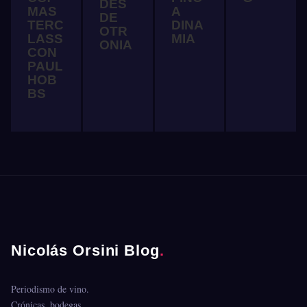
DES
MAS
A
DE
TERC
DINA
OTR
LASS
MIA
ONIA
CON
PAUL
HOB
BS
Nicolás Orsini Blog
.
Periodismo de vino.
Crónicas, bodegas