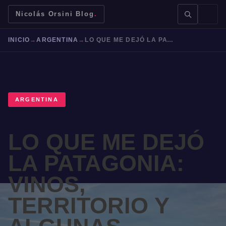
Nicolás Orsini Blog
.
INICIO
→
ARGENTINA
→
LO QUE ME DEJÓ LA PATAGONIA: VINOS, TERRITORIO Y ALGUNAS PREGUNTAS SIN RESPONDER
ARGENTINA
BUSCAR →
LO QUE ME DEJÓ
Mendoza
Malbec
Bodegas
Jujuy
LA PATAGONIA:
VINOS,
TERRITORIO Y