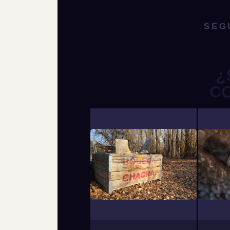
SEG
¿
C