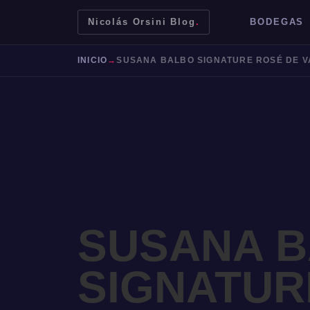
Nicolás Orsini Blog
.
BODEGAS
INICIO
→
SUSANA 
Mendoza
Malbec
Bodegas
Jujuy
SIGNATUR