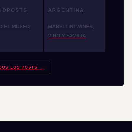
NDPOSTS
ARGENTINA
Ó EL MUSEO
MABELLINI WINES,
VINO Y FAMILIA
DOS LOS POSTS →