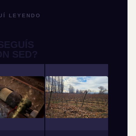
UÍ LEYENDO
SEGUÍS
ON SED?