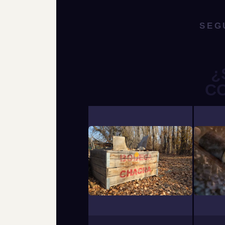
SEG
¿
C