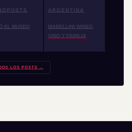
NDPOSTS
ARGENTINA
Ó EL MUSEO
MABELLINI WINES,
VINO Y FAMILIA
DOS LOS POSTS →