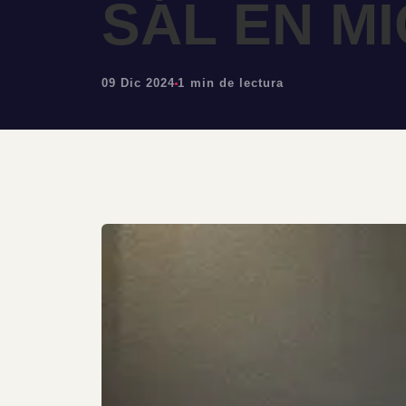
SÁL EN M
09 Dic 2024
1 min de lectura