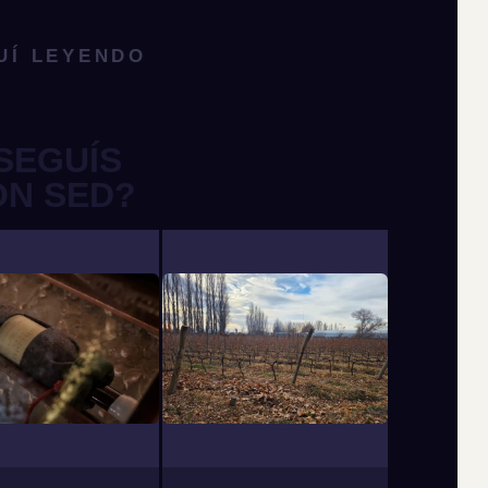
UÍ LEYENDO
SEGUÍS
ON SED?