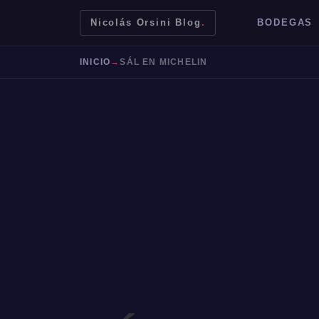
Nicolás Orsini Blog
.
BODEGAS
INICIO
→
SÁL EN MICHELIN
Mendoza
Malbec
Bodegas
Jujuy