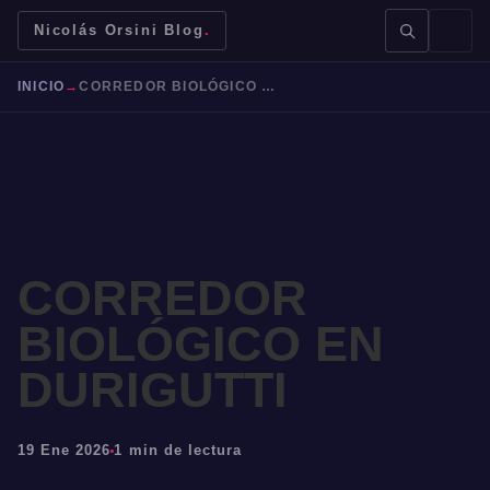
Nicolás Orsini Blog
.
INICIO
→
CORREDOR BIOLÓGICO EN DURIGUTTI
BUSCAR →
CORREDOR
BIOLÓGICO EN
Mendoza
Malbec
Bodegas
Jujuy
DURIGUTTI
19 Ene 2026
1 min de lectura