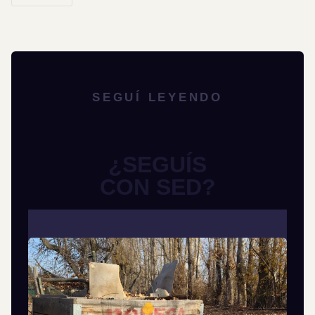
SEGUÍ LEYENDO
¿SEGUÍS
CON SED?