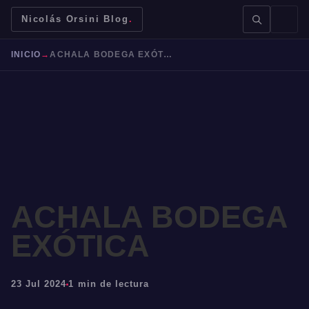
Nicolás Orsini Blog
.
INICIO
→
ACHALA BODEGA EXÓTICA
BUSCAR →
ACHALA BODEGA
Mendoza
Malbec
Bodegas
Jujuy
EXÓTICA
23 Jul 2024
1 min de lectura