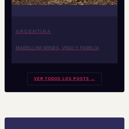
ARGENTINA
MABELLINI WINES, VINO Y FAMILIA
VER TODOS LOS POSTS →