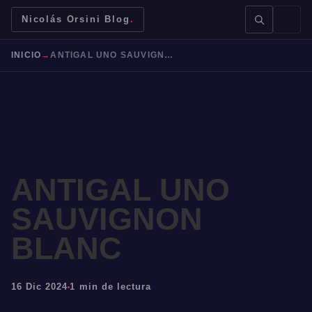
Nicolás Orsini Blog
.
INICIO
→
ANTIGAL UNO SAUVIGNON BLANC
BUSCAR →
ANTIGAL UNO
SAUVIGNON
Mendoza
Malbec
Bodegas
Jujuy
BLANC
16 Dic 2024
1 min de lectura