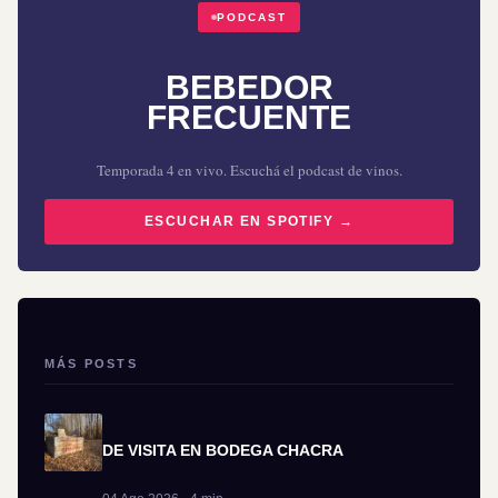
PODCAST
BEBEDOR
FRECUENTE
Temporada 4 en vivo. Escuchá el podcast de vinos.
ESCUCHAR EN SPOTIFY →
MÁS POSTS
DE VISITA EN BODEGA CHACRA